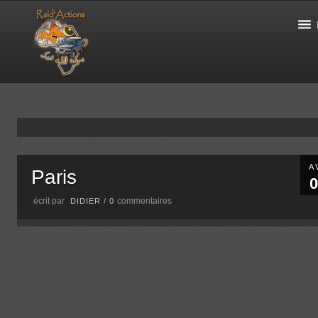
A
Paris
0
écrit par
commentaires
DIDIER
/
0