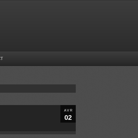
CT
AVR
02