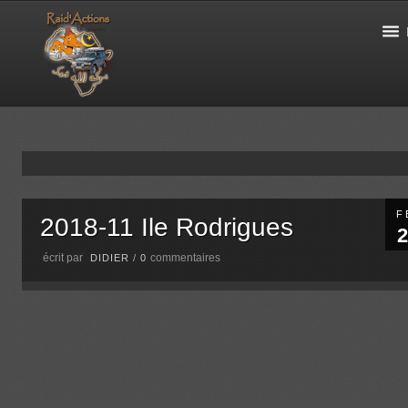
F
2018-11 Ile Rodrigues
2
écrit par
commentaires
DIDIER
/
0