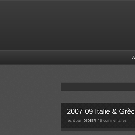
A
2007-09 Italie & Grè
écrit par
commentaires
DIDIER
/
0