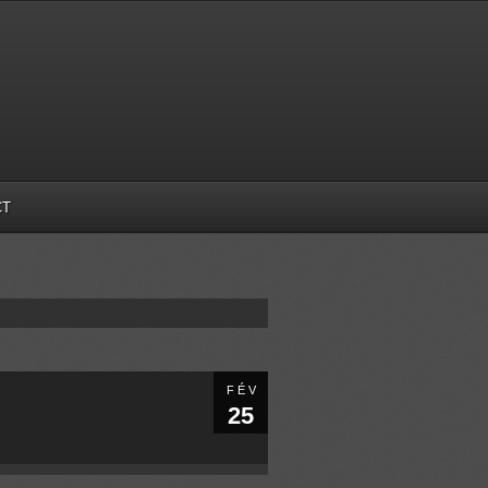
CT
FÉV
25